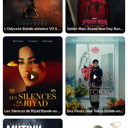
L'Odyssée Bande-annonce VO STFR
Spider-Man: Brand New Day Bande-annonce VO STFR
Les Silences de Riyad Bande-annonce VO STFR
Des Fleurs pour Tokyo Bande-annonce VO STFR