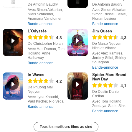
De Antonin Baudry
De Antonin Baudry
Avec Simon Abkarian,
Avec Simon Abkarian,
Niels Schneider,
Simon Russell Beale,
Anamaria Vartolomei
Florian Lesieur
Bande-annonce
Bande-annonce
L'Odyssée
Jim Queen
4,3
4,3
De Christopher Nolan
De Marco Nguyen,
Nicolas Athane
Avec Matt Damon, Tom
Holland, Anne
Avec Alex Ramires,
Hathaway
Jérémy Gillet, Shirley
Souagnon
Bande-annonce
Bande-annonce
In Waves
Spider-Man: Brand
New Day
4,2
4,1
De Phuong Mai
Nguyen
De Destin Daniel
Cretton
Avec Lyna Khoudri,
Paul Kircher, Rio Vega
Avec Tom Holland,
Zendaya, Sadie Sink
Bande-annonce
Bande-annonce
Tous les meilleurs films au ciné