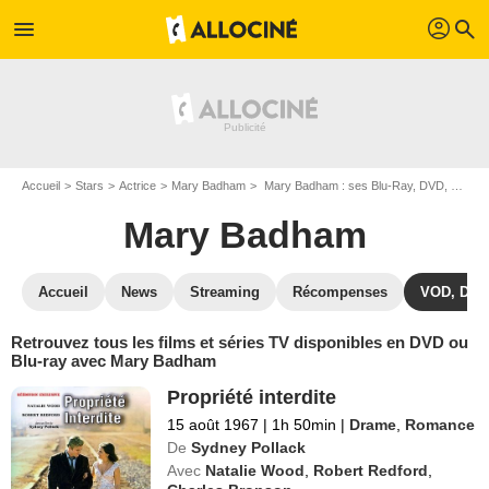
profil
menu
search
Accueil
Stars
Actrice
Mary Badham
Mary Badham : ses Blu-Ray, DVD, VOD, SVOD
Mary Badham
Accueil
News
Streaming
Récompenses
VOD, DVD
Retrouvez tous les films et séries TV disponibles en DVD ou
Blu-ray avec Mary Badham
Propriété interdite
15 août 1967
|
1h 50min
|
Drame
,
Romance
De
Sydney Pollack
Avec
Natalie Wood
,
Robert Redford
,