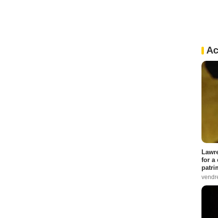
Ac
Lawre
for a
patri
vendre