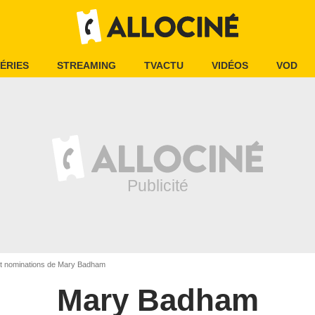
ÉRIES
STREAMING
TVACTU
VIDÉOS
VOD
et nominations de Mary Badham
Mary Badham