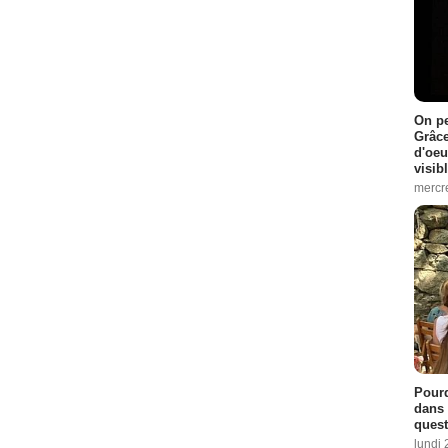
On pe
Grâce
d'oeu
visib
mercre
Pourq
dans 
quest
lundi 