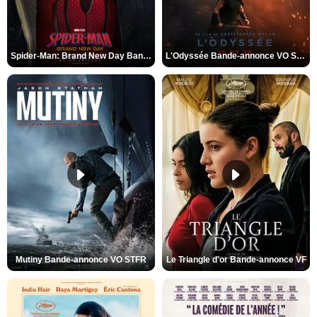
Spider-Man: Brand New Day Bande-annonce VO STFR
L'Odyssée Bande-annonce VO STFR
Mutiny Bande-annonce VO STFR
Le Triangle d'or Bande-annonce VF