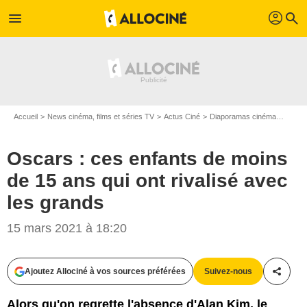
profil
menu
search
Accueil
News cinéma, films et séries TV
Actus Ciné
Diaporamas cinéma
Oscars
Oscars : ces enfants de moins
de 15 ans qui ont rivalisé avec
les grands
15 mars 2021 à 18:20
Gaumont Buena Vista International (GBVI)
Ajoutez Allociné à vos sources préférées
Suivez-nous
Partag
Alors qu'on regrette l'absence d'Alan Kim, le