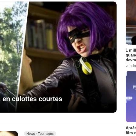
1 mil
quand
devra
vendr
es en culottes courtes
Après
film 
News - Tournages