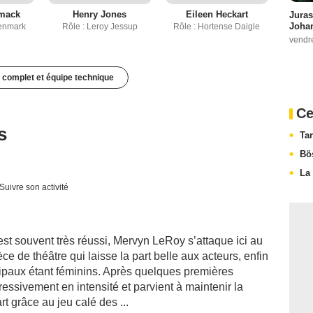
rmack
Henry Jones
Eileen Heckart
Juras
Johan
Penmark
Rôle : Leroy Jessup
Rôle : Hortense Daigle
vendr
 complet et équipe technique
Ce
s
Ta
Bö
La
Suivre son activité
est souvent très réussi, Mervyn LeRoy s’attaque ici au
ce de théâtre qui laisse la part belle aux acteurs, enfin
incipaux étant féminins. Après quelques premières
ressivement en intensité et parvient à maintenir la
t grâce au jeu calé des ...