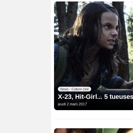
News - Culture ciné
X-23, Hit-Girl... 5 tueus
jeudi 2 mars 2017