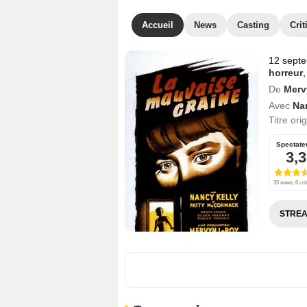
Accueil
News
Casting
Crit
12 sept
horreur
De
Merv
Avec
Na
Titre ori
Spectate
3,3
35 notes, 6 cri
STREA