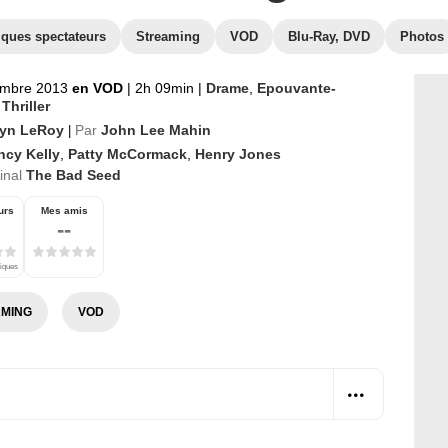
iques spectateurs
Streaming
VOD
Blu-Ray, DVD
Photos
embre 2013
en VOD
|
2h 09min
|
Drame
,
Epouvante-
,
Thriller
yn LeRoy
Par
John Lee Mahin
|
ncy Kelly
,
Patty McCormack
,
Henry Jones
ginal
The Bad Seed
urs
Mes amis
--
tiques
MING
VOD