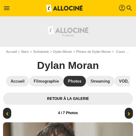
profil
menu
search
Accueil
Stars
Scénariste
Dylan Moran
Photos de Dylan Moran
Cours toujours Dennis : Photo Dylan Moran, David Schwimmer
Dylan Moran
Accueil
Filmographie
Photos
Streaming
VOD, DV
RETOUR À LA GALERIE
4
/ 7 Photos