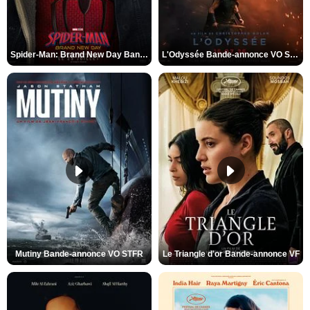
Spider-Man: Brand New Day Bande-annonce VO STFR
L'Odyssée Bande-annonce VO STFR
Mutiny Bande-annonce VO STFR
Le Triangle d'or Bande-annonce VF