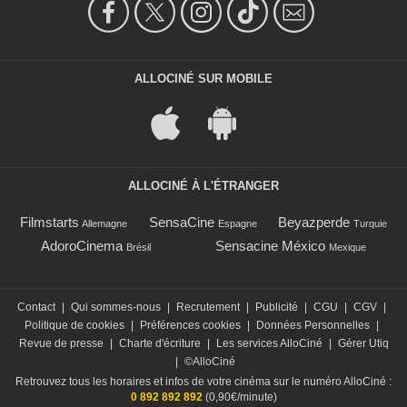
ALLOCINÉ SUR MOBILE
ALLOCINÉ À L'ÉTRANGER
Filmstarts
SensaCine
Beyazperde
Allemagne
Espagne
Turquie
AdoroCinema
Sensacine México
Brésil
Mexique
Contact
|
Qui sommes-nous
|
Recrutement
|
Publicité
|
CGU
|
CGV
|
Politique de cookies
|
Préférences cookies
|
Données Personnelles
|
Revue de presse
|
Charte d'écriture
|
Les services AlloCiné
|
Gérer Utiq
|
©AlloCiné
Retrouvez tous les horaires et infos de votre cinéma sur le numéro AlloCiné :
0 892 892 892
(0,90€/minute)