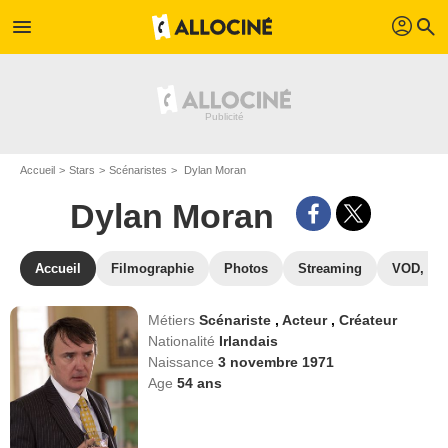
profil
menu
search
Accueil
Stars
Scénaristes
Dylan Moran
Dylan Moran
Accueil
Filmographie
Photos
Streaming
VOD, DV
Métiers
Scénariste
,
Acteur
,
Créateur
Nationalité
Irlandais
Naissance
3 novembre 1971
Age
54
ans