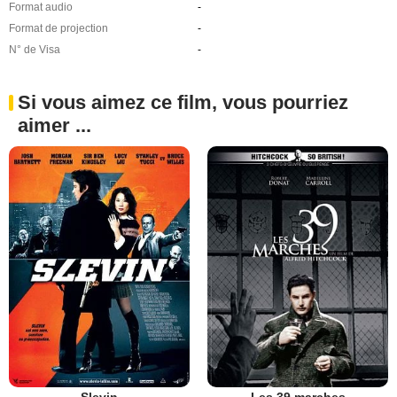
Format audio
-
Format de projection
-
N° de Visa
-
Si vous aimez ce film, vous pourriez
aimer ...
Slevin
Les 39 marches