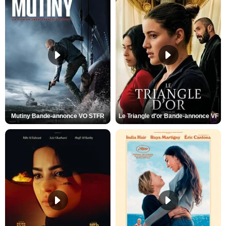
Mutiny Bande-annonce VO STFR
Le Triangle d'or Bande-annonce VF