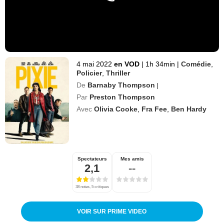
4 mai 2022
en VOD
|
1h 34min
|
Comédie
,
Policier
,
Thriller
De
Barnaby Thompson
|
Par
Preston Thompson
Avec
Olivia Cooke
,
Fra Fee
,
Ben Hardy
Spectateurs
Mes amis
2,1
--
38 notes, 5 critiques
VOIR SUR PRIME VIDEO