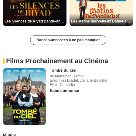
Les Silences de Riyad Bande-annonce VO STFR
Les Matins merveilleux Bande-annonce VF
Bandes-annonces à ne pas manquer
Films Prochainement au Cinéma
Tombé du ciel
de Mohamed Hamidi
avec Ilyes Djadel, Josiane Balasko
Film - Comédie
Bande-annonce
Mutiny