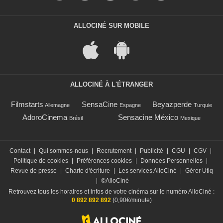
ALLOCINÉ SUR MOBILE
ALLOCINÉ À L'ÉTRANGER
Filmstarts
SensaCine
Beyazperde
Allemagne
Espagne
Turquie
AdoroCinema
Sensacine México
Brésil
Mexique
Contact
|
Qui sommes-nous
|
Recrutement
|
Publicité
|
CGU
|
CGV
|
Politique de cookies
|
Préférences cookies
|
Données Personnelles
|
Revue de presse
|
Charte d'écriture
|
Les services AlloCiné
|
Gérer Utiq
|
©AlloCiné
Retrouvez tous les horaires et infos de votre cinéma sur le numéro AlloCiné :
0 892 892 892
(0,90€/minute)