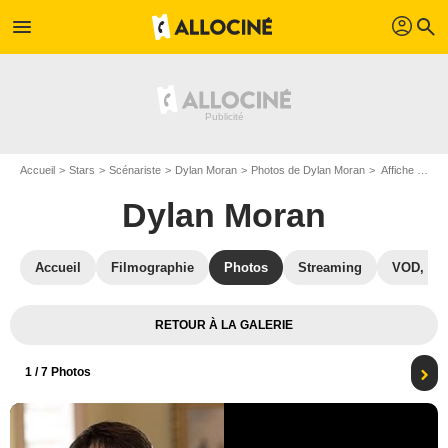
profil
menu
search
Accueil
Stars
Scénariste
Dylan Moran
Photos de Dylan Moran
Affiche Dylan Moran
Dylan Moran
Accueil
Filmographie
Photos
Streaming
VOD, DV
RETOUR À LA GALERIE
1
/ 7 Photos