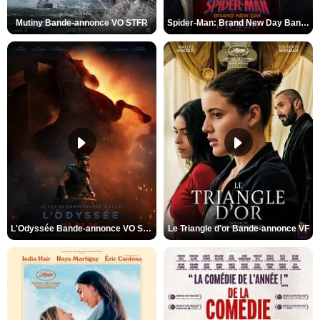
Mutiny Bande-annonce VO STFR
Spider-Man: Brand New Day Bande-annonce VO STFR
L'Odyssée Bande-annonce VO STFR
Le Triangle d'or Bande-annonce VF