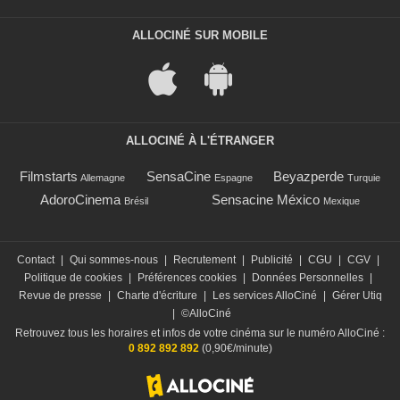
ALLOCINÉ SUR MOBILE
ALLOCINÉ À L'ÉTRANGER
Filmstarts
SensaCine
Beyazperde
Allemagne
Espagne
Turquie
AdoroCinema
Sensacine México
Brésil
Mexique
Contact
|
Qui sommes-nous
|
Recrutement
|
Publicité
|
CGU
|
CGV
|
Politique de cookies
|
Préférences cookies
|
Données Personnelles
|
Revue de presse
|
Charte d'écriture
|
Les services AlloCiné
|
Gérer Utiq
|
©AlloCiné
Retrouvez tous les horaires et infos de votre cinéma sur le numéro AlloCiné :
0 892 892 892
(0,90€/minute)