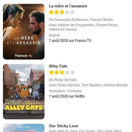
La mère et l'assassin
De
Alexandra Echkenazi
,
Franck Ollivier
Avec
Hélène de Fougerolles
,
Florent Peyre
,
Vittoria Di Savoia
Drame
7 août 2026 sur France.TV
Alley Cats
De
Ricky Gervais
Avec
Ricky Gervais
,
Tom Basden
,
Andrew Brooke
Animation
,
Comédie
7 août 2026 sur Netflix
Our Sticky Love
Avec
Hae-in Jung
,
Ha Young
,
Seo Jung-Yeon