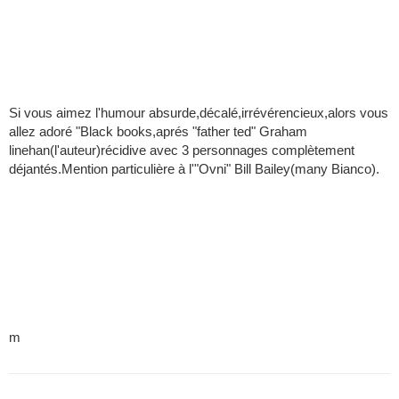
Si vous aimez l'humour absurde,décalé,irrévérencieux,alors vous
allez adoré "Black books,aprés "father ted" Graham
linehan(l'auteur)récidive avec 3 personnages complètement
déjantés.Mention particulière à l'"Ovni" Bill Bailey(many Bianco).
m