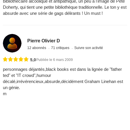
bibliothécaire alcoolique et antipathique, un peu à l'image de Pete
Doherty, qui tient une petite bibliothèque traditionnelle. Le ton y est
absurde avec une série de gags délirants ! Un must !
Pierre Olivier D
12 abonnés
71 critiques
Suivre son activité
5,0
Publiée le 6 mars 2009
personnages déjantés,black books est dans la lignée de "father
ted" et "IT crowd",humour
décalé,irrévérencieux,absurde,décidément Graham Linehan est
un génie.
m