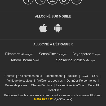
ALLOCINÉ SUR MOBILE
ALLOCINÉ À L'ÉTRANGER
Filmstarts
SensaCine
Beyazperde
Allemagne
Espagne
Turquie
AdoroCinema
Sensacine México
Brésil
Mexique
Contact
|
Qui sommes-nous
|
Recrutement
|
Publicité
|
CGU
|
CGV
|
Politique de cookies
|
Préférences cookies
|
Données Personnelles
|
Revue de presse
|
Charte d'écriture
|
Les services AlloCiné
|
Gérer Utiq
|
©AlloCiné
Retrouvez tous les horaires et infos de votre cinéma sur le numéro AlloCiné :
0 892 892 892
(0,90€/minute)