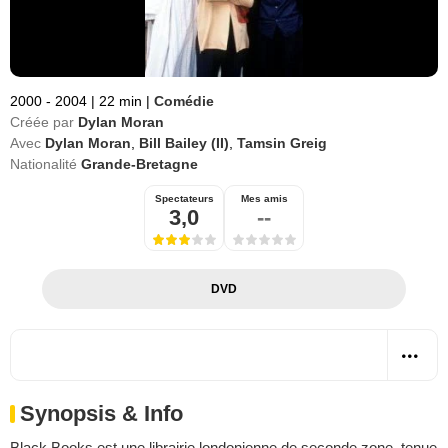
2000 - 2004
|
22 min
|
Comédie
Créée par
Dylan Moran
Avec
Dylan Moran
,
Bill Bailey (II)
,
Tamsin Greig
Nationalité
Grande-Bretagne
Spectateurs
Mes amis
3,0
--
DVD
Synopsis & Info
Black Books est une librairie londonienne de seconde zone, tenue