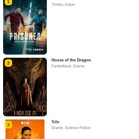
1
Thriller
,
Action
House of the Dragon
2
Fantastique
,
Drame
Silo
3
Drame
,
Science Fiction