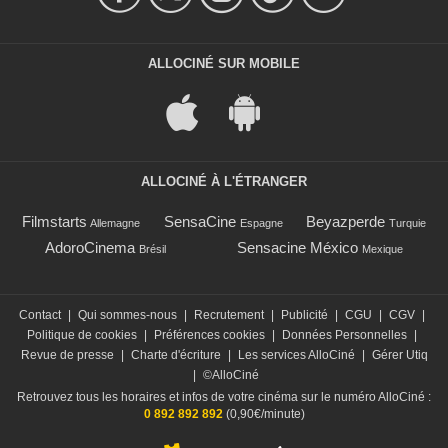
ALLOCINÉ SUR MOBILE
ALLOCINÉ À L'ÉTRANGER
Filmstarts
SensaCine
Beyazperde
Allemagne
Espagne
Turquie
AdoroCinema
Sensacine México
Brésil
Mexique
Contact
|
Qui sommes-nous
|
Recrutement
|
Publicité
|
CGU
|
CGV
|
Politique de cookies
|
Préférences cookies
|
Données Personnelles
|
Revue de presse
|
Charte d'écriture
|
Les services AlloCiné
|
Gérer Utiq
|
©AlloCiné
Retrouvez tous les horaires et infos de votre cinéma sur le numéro AlloCiné :
0 892 892 892
(0,90€/minute)