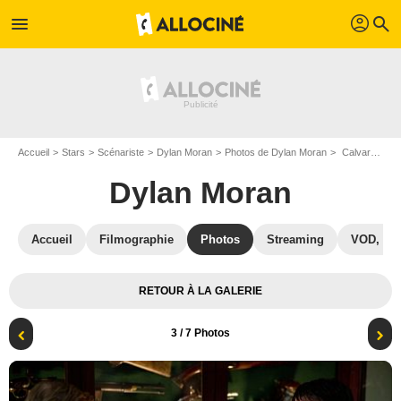
profil
menu
search
Accueil
Stars
Scénariste
Dylan Moran
Photos de Dylan Moran
Calvary : Photo Dylan Moran
Dylan Moran
Accueil
Filmographie
Photos
Streaming
VOD, DV
RETOUR À LA GALERIE
3
/ 7 Photos