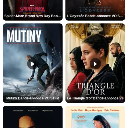
Spider-Man: Brand New Day Bande-annonce VO STFR
L'Odyssée Bande-annonce VO STFR
Mutiny Bande-annonce VO STFR
Le Triangle d'or Bande-annonce VF