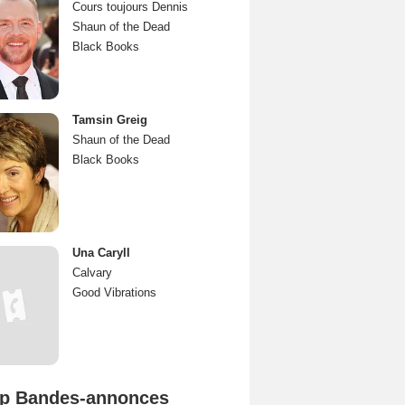
Cours toujours Dennis
Shaun of the Dead
Black Books
Tamsin Greig
Shaun of the Dead
Black Books
Una Caryll
Calvary
Good Vibrations
p Bandes-annonces
Spider-Man: Brand New Day Bande-annonce VO STFR
L'Odyssée Bande-annonce VO STFR
Mutiny Bande-annonce VO STFR