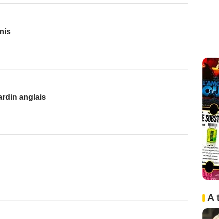
nis
rdin anglais
A 