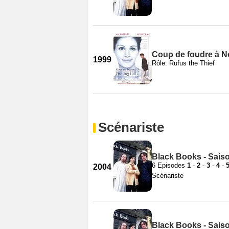
Coup de foudre à No
1999
Rôle: Rufus the Thief
Scénariste
Black Books - Sais
6 Episodes
1
-
2
-
3
-
4
-
2004
Scénariste
Black Books - Sais