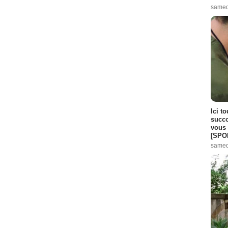
samed
Ici t
succo
vous 
[SPO
samed