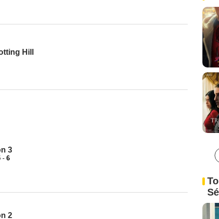
tting Hill
on 3
5
-
6
To
Sé
on 2