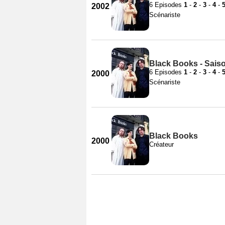
6 Episodes
1
-
2
-
3
-
4
-
2002
Scénariste
Black Books - Sais
6 Episodes
1
-
2
-
3
-
4
-
2000
Scénariste
Black Books
2000
Créateur