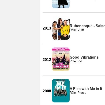
Rubenesque - Sais
2013
Rôle: Vulff
Good Vibrations
2012
Rôle: Pat
A Film with Me in It
2008
Rôle: Pierce