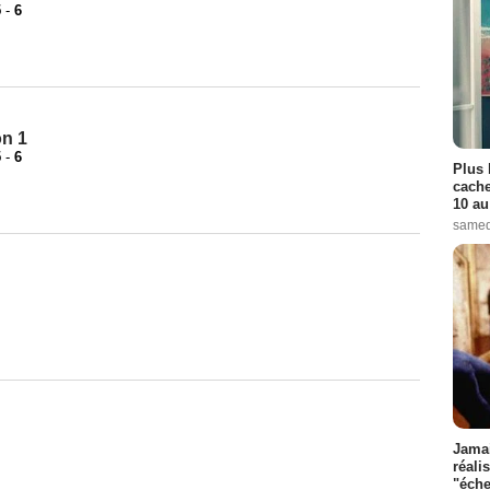
5
-
6
on 1
5
-
6
Plus 
cache
10 au
samed
Jamai
réali
"éche