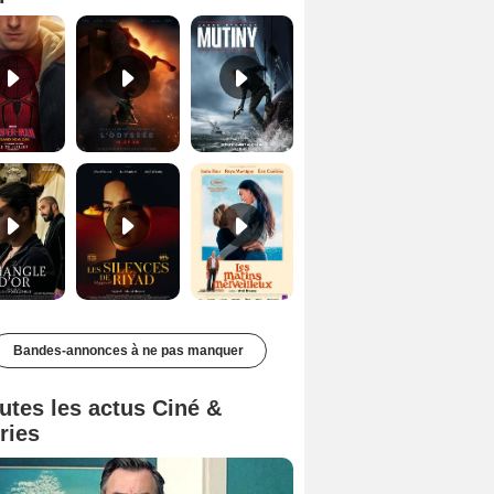
Le Triangle d'or Bande-annonce VF
Les Silences de Riyad Bande-annonce VO STFR
Les Matins merveilleux Bande-annonce VF
Bandes-annonces à ne pas manquer
utes les actus Ciné &
ries