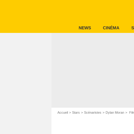
NEWS
CINÉMA
S
Accueil
Stars
Scénaristes
Dylan Moran
Fil