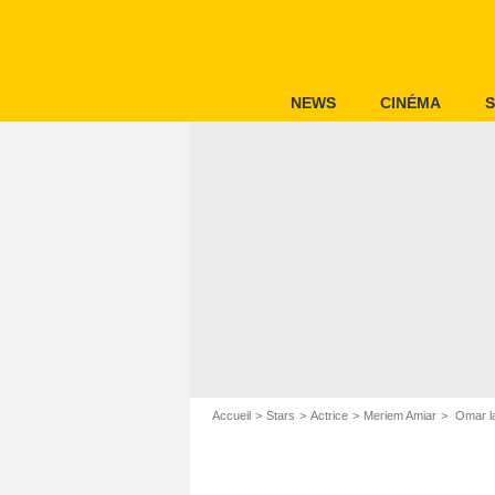
NEWS
CINÉMA
S
Accueil
Stars
Actrice
Meriem Amiar
Omar la