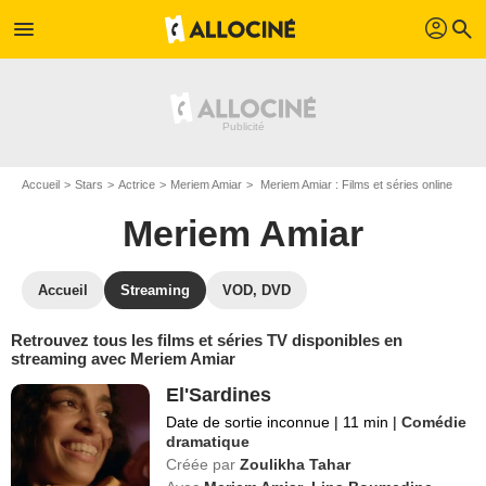
profil
menu
search
Accueil
Stars
Actrice
Meriem Amiar
Meriem Amiar : Films et séries online
Meriem Amiar
Accueil
Streaming
VOD, DVD
Retrouvez tous les films et séries TV disponibles en
streaming avec Meriem Amiar
El'Sardines
Date de sortie inconnue
|
11 min
|
Comédie
dramatique
Créée par
Zoulikha Tahar