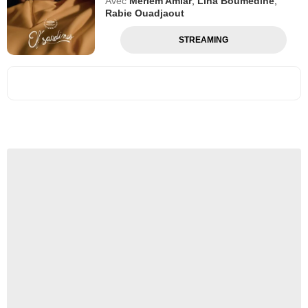
Avec
Meriem Amiar
,
Lina Boumedine
,
Rabie Ouadjaout
STREAMING