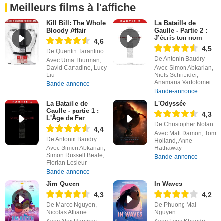
Meilleurs films à l'affiche
Kill Bill: The Whole
La Bataille de
Bloody Affair
Gaulle - Partie 2 :
J’écris ton nom
4,6
4,5
De Quentin Tarantino
De Antonin Baudry
Avec Uma Thurman,
David Carradine, Lucy
Avec Simon Abkarian,
Liu
Niels Schneider,
Anamaria Vartolomei
Bande-annonce
Bande-annonce
La Bataille de
L'Odyssée
Gaulle - partie 1 :
4,3
L'Âge de Fer
De Christopher Nolan
4,4
Avec Matt Damon, Tom
De Antonin Baudry
Holland, Anne
Avec Simon Abkarian,
Hathaway
Simon Russell Beale,
Bande-annonce
Florian Lesieur
Bande-annonce
Jim Queen
In Waves
4,3
4,2
De Marco Nguyen,
De Phuong Mai
Nicolas Athane
Nguyen
Avec Alex Ramires,
Avec Lyna Khoudri,