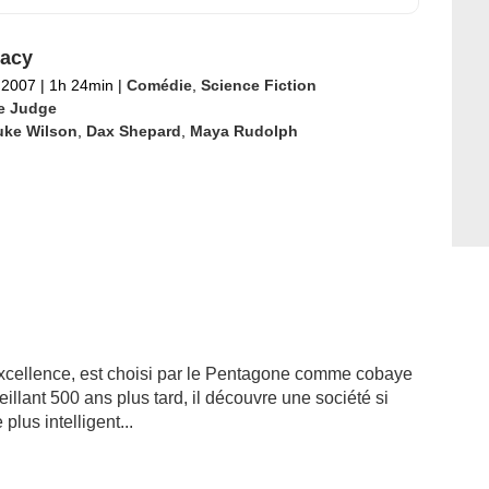
racy
l 2007
|
1h 24min
|
Comédie
,
Science Fiction
e Judge
uke Wilson
,
Dax Shepard
,
Maya Rudolph
xcellence, est choisi par le Pentagone comme cobaye
llant 500 ans plus tard, il découvre une société si
plus intelligent...