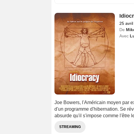
Idioc
25 avri
De
Mik
Avec
L
Joe Bowers, l'Américain moyen par e
d'un programme d'hibernation. Se révei
absurde qu'il s'impose comme l'être le 
STREAMING