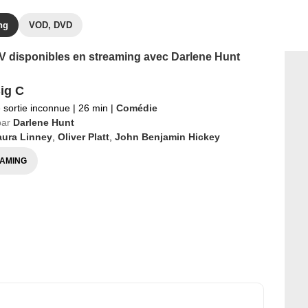
ng
VOD, DVD
 TV disponibles en streaming avec Darlene Hunt
ig C
 sortie inconnue
|
26 min
|
Comédie
par
Darlene Hunt
aura Linney
,
Oliver Platt
,
John Benjamin Hickey
AMING