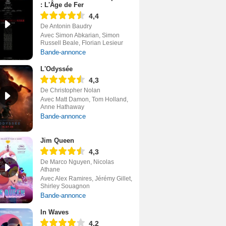
: L'Âge de Fer
4,4
De Antonin Baudry
Avec Simon Abkarian, Simon
Russell Beale, Florian Lesieur
Bande-annonce
L'Odyssée
4,3
De Christopher Nolan
Avec Matt Damon, Tom Holland,
Anne Hathaway
Bande-annonce
Jim Queen
4,3
De Marco Nguyen, Nicolas
Athane
Avec Alex Ramires, Jérémy Gillet,
Shirley Souagnon
Bande-annonce
In Waves
4,2