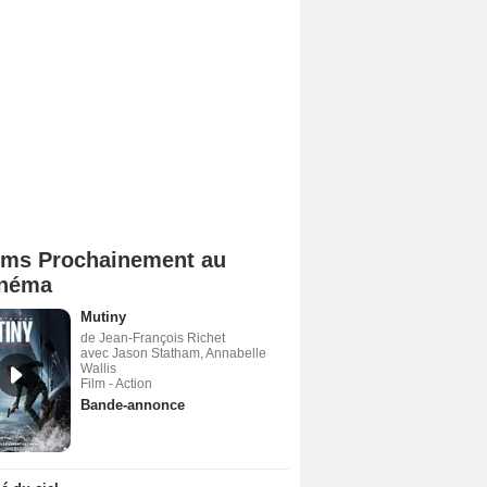
lms Prochainement au
néma
Mutiny
de Jean-François Richet
avec Jason Statham, Annabelle
Wallis
Film - Action
Bande-annonce