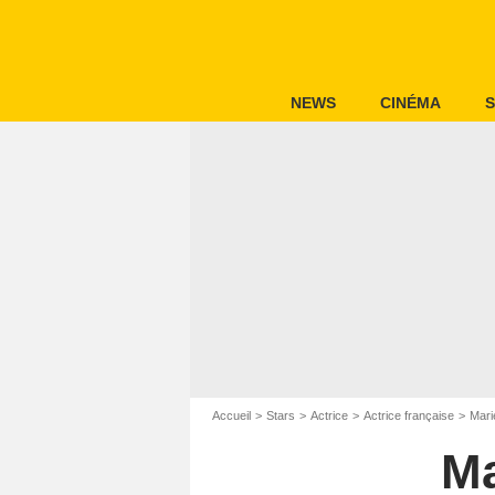
NEWS
CINÉMA
S
Accueil
Stars
Actrice
Actrice française
Mari
Ma