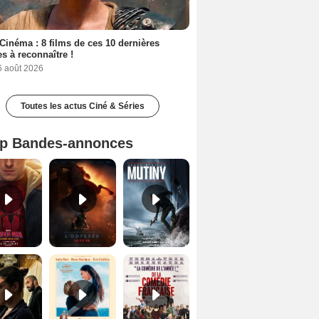
Cinéma : 8 films de ces 10 dernières
s à reconnaître !
6 août 2026
Toutes les actus Ciné & Séries
p Bandes-annonces
Spider-Man: Brand New Day Bande-annonce VO STFR
L'Odyssée Bande-annonce VO STFR
Mutiny Bande-annonce VO STFR
Le Triangle d'or Bande-annonce VF
Les Matins merveilleux Bande-annonce VF
De la Comédie-Française Teaser VF