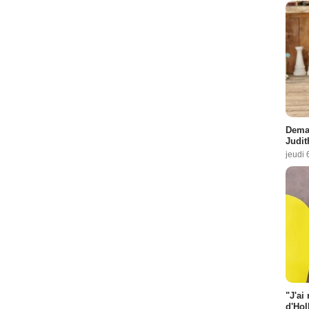
Demai
Judit
jeudi 
"J'ai
d'Hol