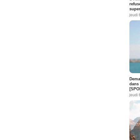
refus
super
jeudi 
Demai
dans 
[SPO
jeudi 