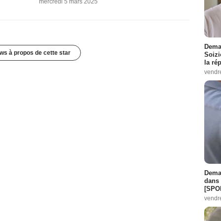
mercredi 5 mars 2025
Demai
ws à propos de cette star
Soizi
la ré
vendr
Demai
dans 
[SPO
vendr