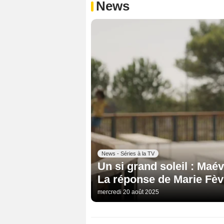
News
News - Séries à la TV
Un si grand soleil : Maév
La réponse de Marie Fè
mercredi 20 août 2025