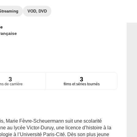
Streaming
VOD, DVD
ce
rançaise
3
3
ns de carrière
films et séries tournés
s, Marie Fèvre-Scheuermann suit une scolarité
 au lycée Victor-Duruy, une licence d’histoire à la
ogie à l’Université Paris-Cité. Dès son plus jeune