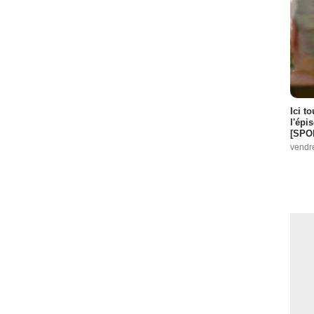
Ici t
l'épi
[SPO
vendr