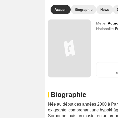
Accueil
Biographie
News
Métier
Actri
Nationalité
F
a
Biographie
Née au début des années 2000 à Pari
exigeante, comprenant une hypokhâgne
Sorbonne, puis un master en anthropol