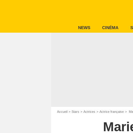
NEWS
CINÉMA
S
Accueil
Stars
Actrices
Actrice française
Ma
Mari