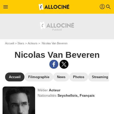
profil
menu
search
Accueil
Stars
Acteurs
Nicolas Van Beveren
Nicolas Van Beveren
Accueil
Filmographie
News
Photos
Streaming
Métier
Acteur
Nationalités
Seychellois,
Français