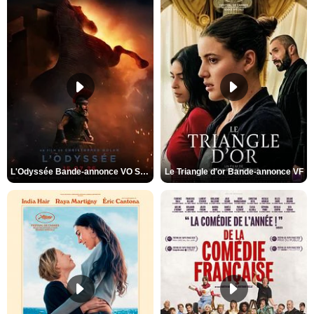
L'Odyssée Bande-annonce VO STFR
Le Triangle d'or Bande-annonce VF