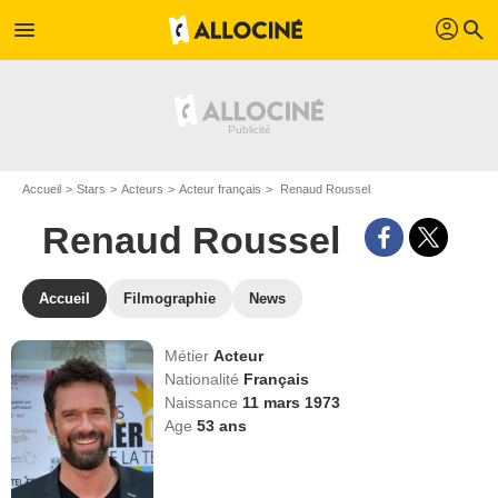
profil
menu
search
Accueil
Stars
Acteurs
Acteur français
Renaud Roussel
Renaud Roussel
Accueil
Filmographie
News
Métier
Acteur
Nationalité
Français
Naissance
11 mars 1973
Age
53
ans