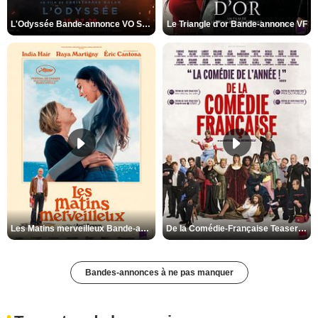
L'Odyssée Bande-annonce VO STFR
Le Triangle d'or Bande-annonce VF
Les Matins merveilleux Bande-annonce VF
De la Comédie-Française Teaser VF
Bandes-annonces à ne pas manquer