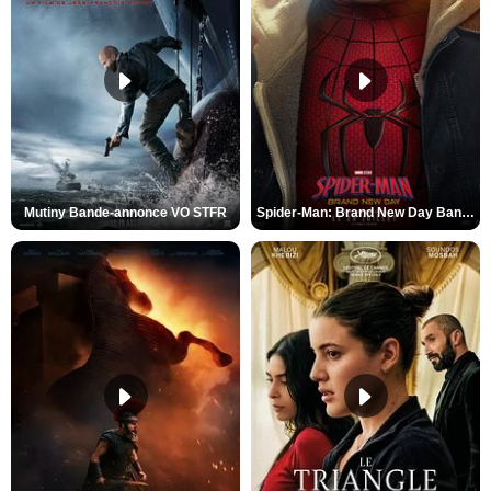
Mutiny Bande-annonce VO STFR
Spider-Man: Brand New Day Bande-annonce VO STFR