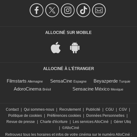
ALLOCINÉ SUR MOBILE
ALLOCINÉ À L'ÉTRANGER
Filmstarts
SensaCine
Beyazperde
Allemagne
Espagne
Turquie
AdoroCinema
Sensacine México
Brésil
Mexique
Contact
|
Qui sommes-nous
|
Recrutement
|
Publicité
|
CGU
|
CGV
|
Politique de cookies
|
Préférences cookies
|
Données Personnelles
|
Revue de presse
|
Charte d'écriture
|
Les services AlloCiné
|
Gérer Utiq
|
©AlloCiné
Retrouvez tous les horaires et infos de votre cinéma sur le numéro AlloCiné :