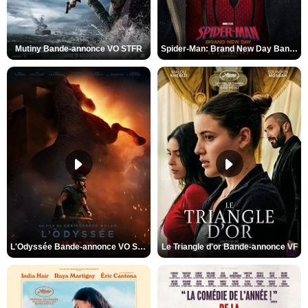
Mutiny Bande-annonce VO STFR
Spider-Man: Brand New Day Bande-annonce VO STFR
L'Odyssée Bande-annonce VO STFR
Le Triangle d'or Bande-annonce VF