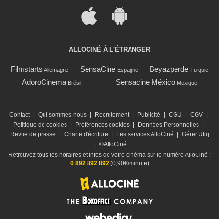
ALLOCINÉ À L'ÉTRANGER
Filmstarts
SensaCine
Beyazperde
Allemagne
Espagne
Turquie
AdoroCinema
Sensacine México
Brésil
Mexique
Contact
|
Qui sommes-nous
|
Recrutement
|
Publicité
|
CGU
|
CGV
|
Politique de cookies
|
Préférences cookies
|
Données Personnelles
|
Revue de presse
|
Charte d'écriture
|
Les services AlloCiné
|
Gérer Utiq
|
©AlloCiné
Retrouvez tous les horaires et infos de votre cinéma sur le numéro AlloCiné :
0 892 892 892
(0,90€/minute)