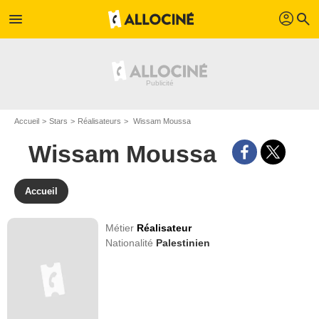
profil
menu
search
Accueil
Stars
Réalisateurs
Wissam Moussa
Wissam Moussa
Accueil
Métier
Réalisateur
Nationalité
Palestinien