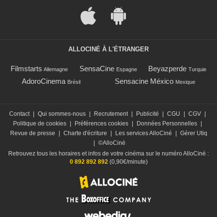
ALLOCINÉ À L'ÉTRANGER
Filmstarts
SensaCine
Beyazperde
Allemagne
Espagne
Turquie
AdoroCinema
Sensacine México
Brésil
Mexique
Contact
|
Qui sommes-nous
|
Recrutement
|
Publicité
|
CGU
|
CGV
|
Politique de cookies
|
Préférences cookies
|
Données Personnelles
|
Revue de presse
|
Charte d'écriture
|
Les services AlloCiné
|
Gérer Utiq
|
©AlloCiné
Retrouvez tous les horaires et infos de votre cinéma sur le numéro AlloCiné :
0 892 892 892
(0,90€/minute)