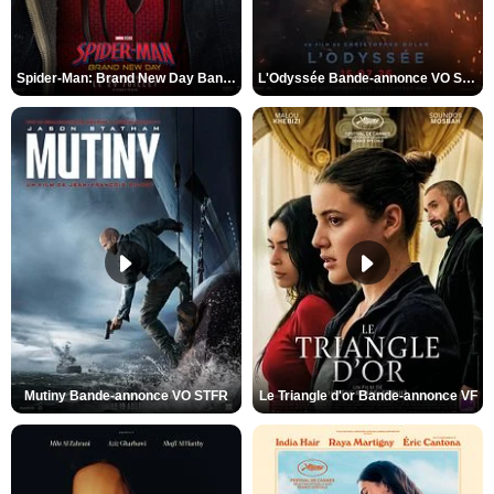
Spider-Man: Brand New Day Bande-annonce VO STFR
L'Odyssée Bande-annonce VO STFR
Mutiny Bande-annonce VO STFR
Le Triangle d'or Bande-annonce VF