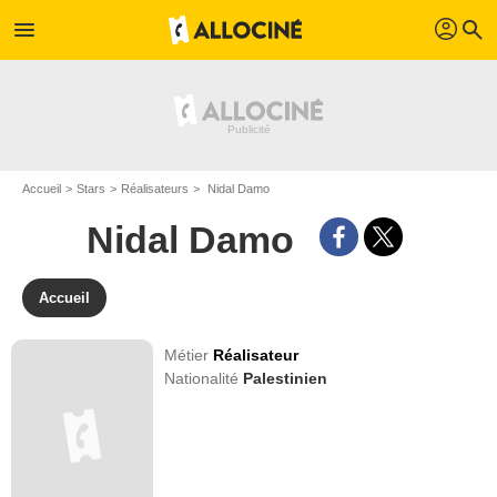
profil
menu
search
Accueil
Stars
Réalisateurs
Nidal Damo
Nidal Damo
Accueil
Métier
Réalisateur
Nationalité
Palestinien