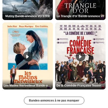
Mutiny Bande-annonce VO STFR
Le Triangle d'or Bande-annonce VF
Les Matins merveilleux Bande-annonce VF
De la Comédie-Française Teaser VF
Bandes-annonces à ne pas manquer