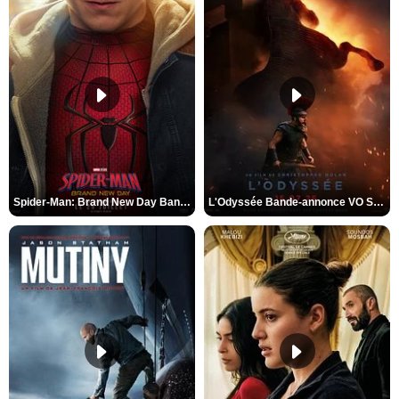
Spider-Man: Brand New Day Bande-annonce VO STFR
L'Odyssée Bande-annonce VO STFR