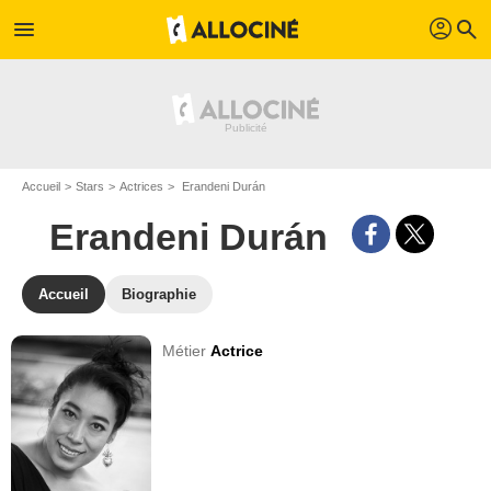
profil
menu
search
Accueil
Stars
Actrices
Erandeni Durán
Erandeni Durán
Accueil
Biographie
Métier
Actrice