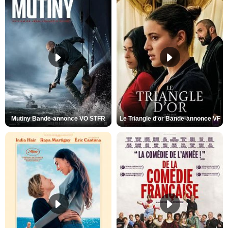
Mutiny Bande-annonce VO STFR
Le Triangle d'or Bande-annonce VF