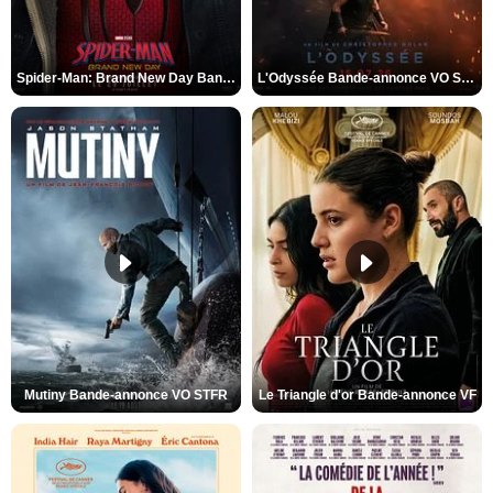
Spider-Man: Brand New Day Bande-annonce VO STFR
L'Odyssée Bande-annonce VO STFR
Mutiny Bande-annonce VO STFR
Le Triangle d'or Bande-annonce VF