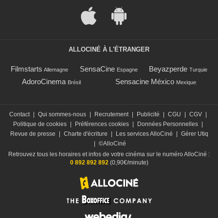
ALLOCINÉ À L'ÉTRANGER
Filmstarts
SensaCine
Beyazperde
Allemagne
Espagne
Turquie
AdoroCinema
Sensacine México
Brésil
Mexique
Contact
|
Qui sommes-nous
|
Recrutement
|
Publicité
|
CGU
|
CGV
|
Politique de cookies
|
Préférences cookies
|
Données Personnelles
|
Revue de presse
|
Charte d'écriture
|
Les services AlloCiné
|
Gérer Utiq
|
©AlloCiné
Retrouvez tous les horaires et infos de votre cinéma sur le numéro AlloCiné :
0 892 892 892
(0,90€/minute)