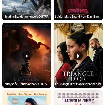
Mutiny Bande-annonce VO STFR
Spider-Man: Brand New Day Bande-annonce VO STFR
L'Odyssée Bande-annonce VO STFR
Le Triangle d'or Bande-annonce VF