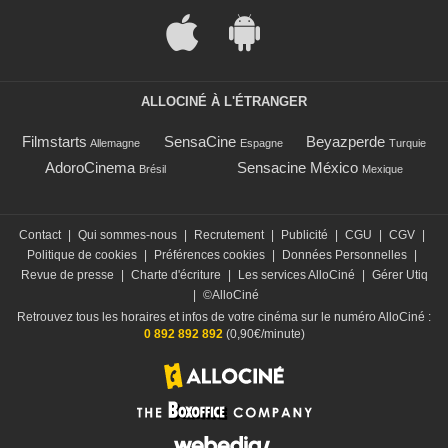
ALLOCINÉ À L'ÉTRANGER
Filmstarts
SensaCine
Beyazperde
Allemagne
Espagne
Turquie
AdoroCinema
Sensacine México
Brésil
Mexique
Contact
|
Qui sommes-nous
|
Recrutement
|
Publicité
|
CGU
|
CGV
|
Politique de cookies
|
Préférences cookies
|
Données Personnelles
|
Revue de presse
|
Charte d'écriture
|
Les services AlloCiné
|
Gérer Utiq
|
©AlloCiné
Retrouvez tous les horaires et infos de votre cinéma sur le numéro AlloCiné :
0 892 892 892
(0,90€/minute)