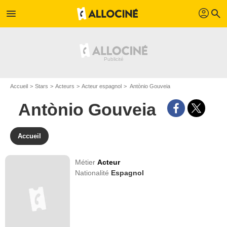
profil
menu
search
Accueil
Stars
Acteurs
Acteur espagnol
Antònio Gouveia
Antònio Gouveia
Accueil
Métier
Acteur
Nationalité
Espagnol