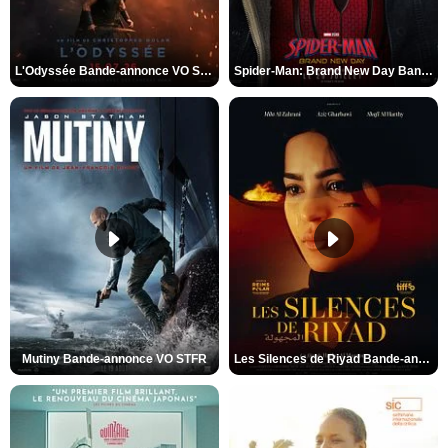
L'Odyssée Bande-annonce VO STFR
Spider-Man: Brand New Day Bande-annonce VO STFR
Mutiny Bande-annonce VO STFR
Les Silences de Riyad Bande-annonce VO STFR