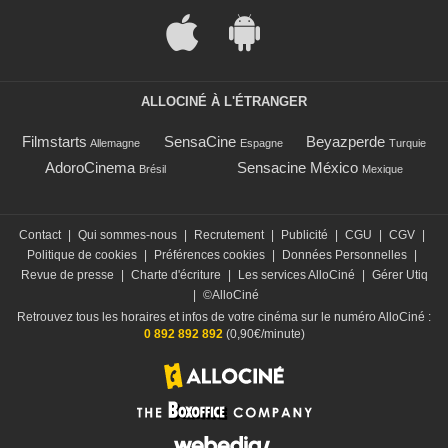
ALLOCINÉ À L'ÉTRANGER
Filmstarts
SensaCine
Beyazperde
Allemagne
Espagne
Turquie
AdoroCinema
Sensacine México
Brésil
Mexique
Contact
|
Qui sommes-nous
|
Recrutement
|
Publicité
|
CGU
|
CGV
|
Politique de cookies
|
Préférences cookies
|
Données Personnelles
|
Revue de presse
|
Charte d'écriture
|
Les services AlloCiné
|
Gérer Utiq
|
©AlloCiné
Retrouvez tous les horaires et infos de votre cinéma sur le numéro AlloCiné :
0 892 892 892
(0,90€/minute)