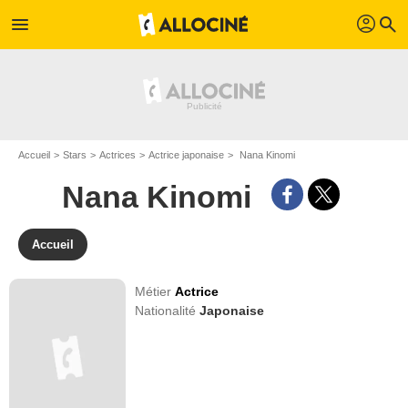
profil
menu
search
Accueil
Stars
Actrices
Actrice japonaise
Nana Kinomi
Nana Kinomi
Accueil
Métier
Actrice
Nationalité
Japonaise