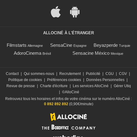
ALLOCINÉ À L'ÉTRANGER
Filmstarts
SensaCine
Beyazperde
Allemagne
Espagne
Turquie
AdoroCinema
Sensacine México
Brésil
Mexique
Contact
|
Qui sommes-nous
|
Recrutement
|
Publicité
|
CGU
|
CGV
|
Politique de cookies
|
Préférences cookies
|
Données Personnelles
|
Revue de presse
|
Charte d'écriture
|
Les services AlloCiné
|
Gérer Utiq
|
©AlloCiné
Retrouvez tous les horaires et infos de votre cinéma sur le numéro AlloCiné :
0 892 892 892
(0,90€/minute)