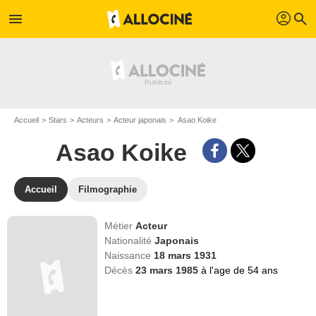
profil
menu
search
Accueil
Stars
Acteurs
Acteur japonais
Asao Koike
Asao Koike
Accueil
Filmographie
Métier
Acteur
Nationalité
Japonais
Naissance
18 mars 1931
Décès
23 mars 1985
à l'age de 54 ans