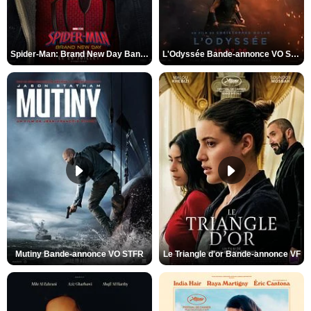
Spider-Man: Brand New Day Bande-annonce VO STFR
L'Odyssée Bande-annonce VO STFR
Mutiny Bande-annonce VO STFR
Le Triangle d'or Bande-annonce VF