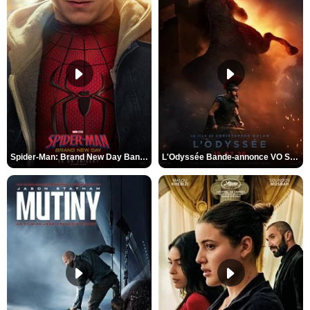
Spider-Man: Brand New Day Bande-annonce VO STFR
L'Odyssée Bande-annonce VO STFR