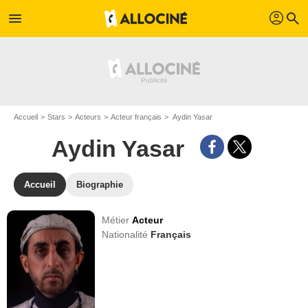
profil
menu
search
Accueil
Stars
Acteurs
Acteur français
Aydin Yasar
Aydin Yasar
Accueil
Biographie
Métier
Acteur
Nationalité
Français