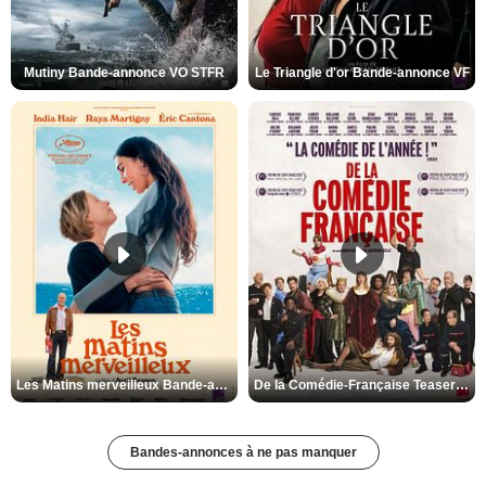
Mutiny Bande-annonce VO STFR
Le Triangle d'or Bande-annonce VF
Les Matins merveilleux Bande-annonce VF
De la Comédie-Française Teaser VF
Bandes-annonces à ne pas manquer