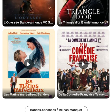
L'Odyssée Bande-annonce VO STFR
Le Triangle d'or Bande-annonce VF
Les Matins merveilleux Bande-annonce VF
De la Comédie-Française Teaser VF
Bandes-annonces à ne pas manquer