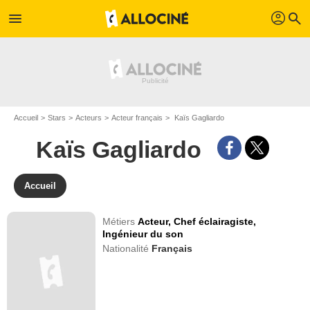
profil
menu
search
Accueil
Stars
Acteurs
Acteur français
Kaïs Gagliardo
Kaïs Gagliardo
Accueil
Métiers
Acteur,
Chef éclairagiste,
Ingénieur du son
Nationalité
Français