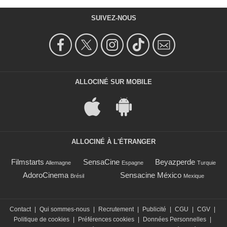
SUIVEZ-NOUS
ALLOCINÉ SUR MOBILE
ALLOCINÉ À L'ÉTRANGER
Filmstarts
SensaCine
Beyazperde
Allemagne
Espagne
Turquie
AdoroCinema
Sensacine México
Brésil
Mexique
Contact
|
Qui sommes-nous
|
Recrutement
|
Publicité
|
CGU
|
CGV
|
Politique de cookies
|
Préférences cookies
|
Données Personnelles
|