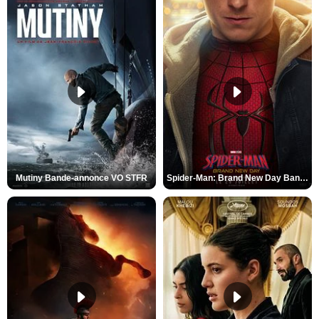
Mutiny Bande-annonce VO STFR
Spider-Man: Brand New Day Bande-annonce VO STFR