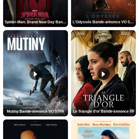
Spider-Man: Brand New Day Bande-annonce VO STFR
L'Odyssée Bande-annonce VO STFR
Mutiny Bande-annonce VO STFR
Le Triangle d'or Bande-annonce VF