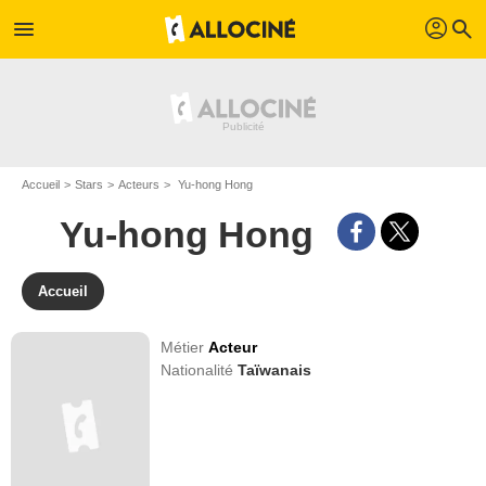
profil
menu
search
Accueil
Stars
Acteurs
Yu-hong Hong
Yu-hong Hong
Accueil
Métier
Acteur
Nationalité
Taïwanais