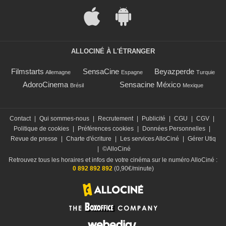
ALLOCINÉ À L'ÉTRANGER
Filmstarts
SensaCine
Beyazperde
Allemagne
Espagne
Turquie
AdoroCinema
Sensacine México
Brésil
Mexique
Contact
|
Qui sommes-nous
|
Recrutement
|
Publicité
|
CGU
|
CGV
|
Politique de cookies
|
Préférences cookies
|
Données Personnelles
|
Revue de presse
|
Charte d'écriture
|
Les services AlloCiné
|
Gérer Utiq
|
©AlloCiné
Retrouvez tous les horaires et infos de votre cinéma sur le numéro AlloCiné :
0 892 892 892
(0,90€/minute)