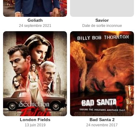
Goliath
Savior
24 septembre 2021
Date de sortie inconnue
London Fields
Bad Santa 2
13 juin 2019
24 novembre 2017