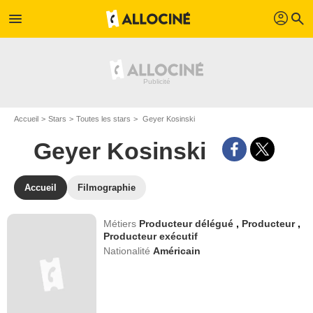
profil
menu
search
Accueil
Stars
Toutes les stars
Geyer Kosinski
Geyer Kosinski
Accueil
Filmographie
Métiers
Producteur délégué
,
Producteur
,
Producteur exécutif
Nationalité
Américain