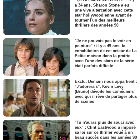
"Ça l'a clairement énervé" : il y
a 34 ans, Sharon Stone a eu
une vive altercation avec cette
star hollywoodienne avant de
tourner l'un des meilleurs
thrillers des années 90
"Je ne pouvais pas le voir en
peinture" : il y a 49 ans, la
cohabitation de cet acteur de La
Petite maison dans la prairie
avec l'une des stars de la série
était parfois difficile
Exclu. Demain nous appartient :
"J'adorerais", Kevin Levy
(Bruno) dévoile les comédiens
avec qui il rêve de partager plus
de scènes
"Tu n'auras plus de souci avec
eux" : Clint Eastwood a imposé
sa loi sur ce thriller voué à un
beau succès dans les années 90