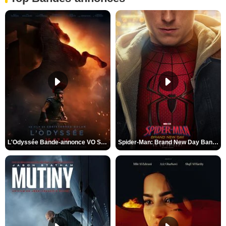
L'Odyssée Bande-annonce VO STFR
Spider-Man: Brand New Day Bande-annonce VO STFR