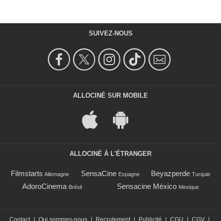
SUIVEZ-NOUS
ALLOCINÉ SUR MOBILE
ALLOCINÉ À L'ÉTRANGER
Filmstarts
SensaCine
Beyazperde
Allemagne
Espagne
Turquie
AdoroCinema
Sensacine México
Brésil
Mexique
Contact
|
Qui sommes-nous
|
Recrutement
|
Publicité
|
CGU
|
CGV
|