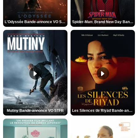
L'Odyssée Bande-annonce VO STFR
Spider-Man: Brand New Day Bande-annonce VO STFR
Mutiny Bande-annonce VO STFR
Les Silences de Riyad Bande-annonce VO STFR