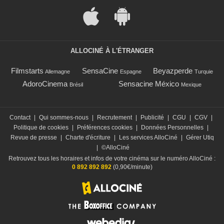
ALLOCINÉ À L'ÉTRANGER
Filmstarts
SensaCine
Beyazperde
Allemagne
Espagne
Turquie
AdoroCinema
Sensacine México
Brésil
Mexique
Contact
|
Qui sommes-nous
|
Recrutement
|
Publicité
|
CGU
|
CGV
|
Politique de cookies
|
Préférences cookies
|
Données Personnelles
|
Revue de presse
|
Charte d'écriture
|
Les services AlloCiné
|
Gérer Utiq
|
©AlloCiné
Retrouvez tous les horaires et infos de votre cinéma sur le numéro AlloCiné :
0 892 892 892
(0,90€/minute)