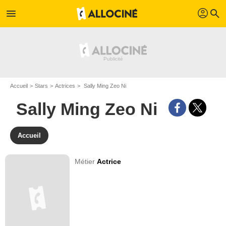
profil
menu
search
Accueil
Stars
Actrices
Sally Ming Zeo Ni
Sally Ming Zeo Ni
Accueil
Métier
Actrice