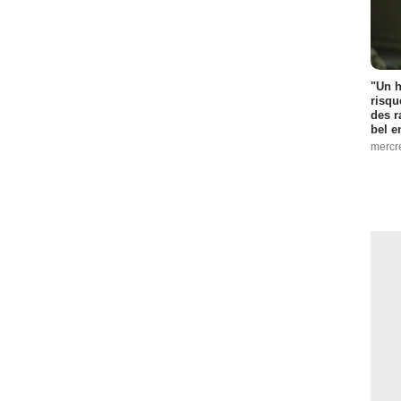
"Un h
risqu
des r
bel 
mercr