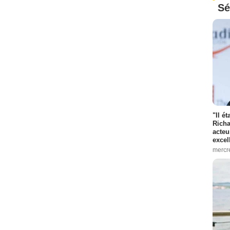
Sé
"Il é
Richa
acteu
excel
mercr