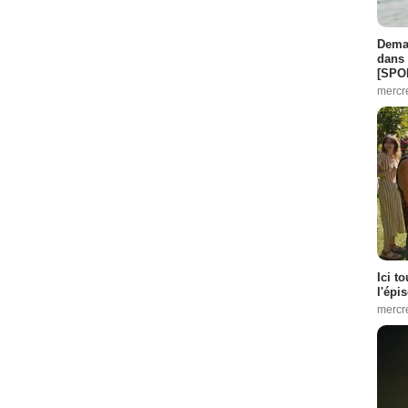
Demai
dans 
[SPO
mercr
Ici t
l'épi
mercr