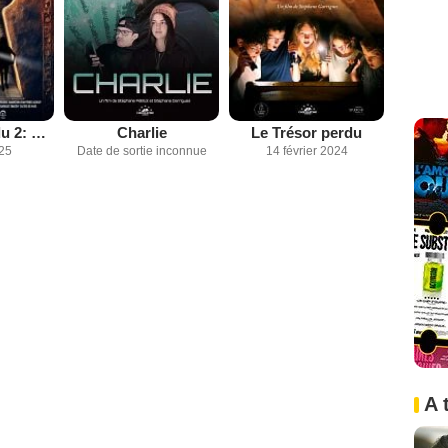
Le Trésor perdu 2: Les reliques de Sainte Anne
Charlie
Le Trésor perdu
025
Date de sortie inconnue
14 février 2024
A 