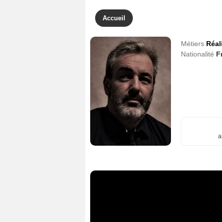
Accueil
Métiers
Réal
Nationalité
F
a