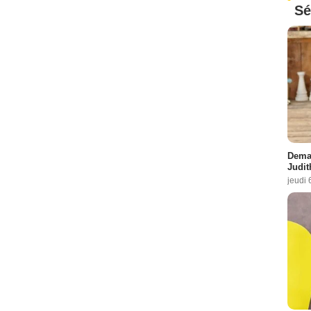
Sé
Demai
Judit
jeudi 