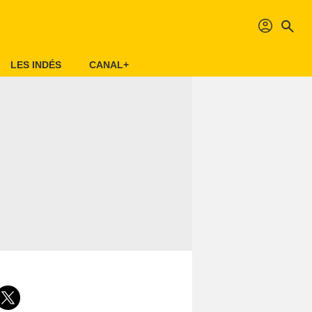
profil
search
LES INDÉS
CANAL+