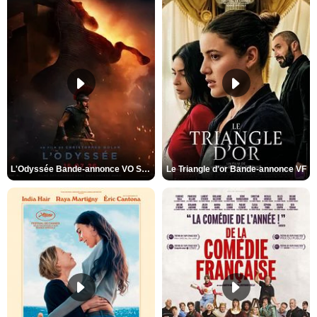
L'Odyssée Bande-annonce VO STFR
Le Triangle d'or Bande-annonce VF