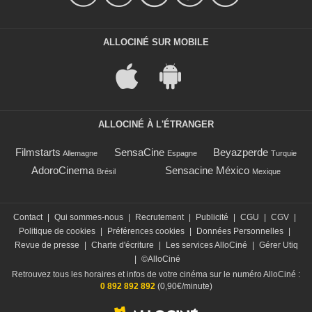
ALLOCINÉ SUR MOBILE
ALLOCINÉ À L'ÉTRANGER
Filmstarts
SensaCine
Beyazperde
Allemagne
Espagne
Turquie
AdoroCinema
Sensacine México
Brésil
Mexique
Contact
|
Qui sommes-nous
|
Recrutement
|
Publicité
|
CGU
|
CGV
|
Politique de cookies
|
Préférences cookies
|
Données Personnelles
|
Revue de presse
|
Charte d'écriture
|
Les services AlloCiné
|
Gérer Utiq
|
©AlloCiné
Retrouvez tous les horaires et infos de votre cinéma sur le numéro AlloCiné :
0 892 892 892
(0,90€/minute)