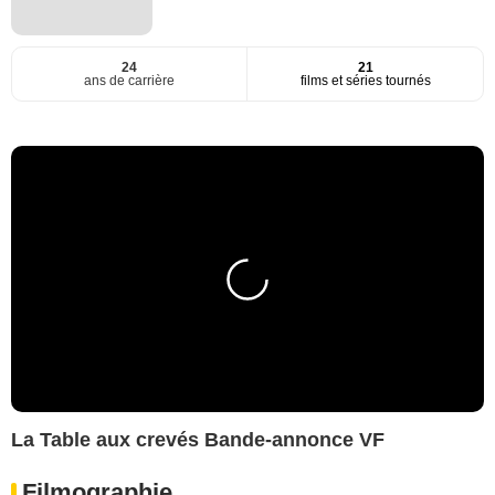
24
21
ans de carrière
films et séries tournés
La Table aux crevés Bande-annonce VF
Filmographie