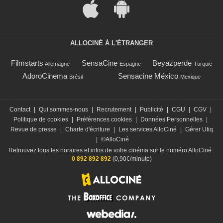
ALLOCINÉ À L'ÉTRANGER
Filmstarts
SensaCine
Beyazperde
Allemagne
Espagne
Turquie
AdoroCinema
Sensacine México
Brésil
Mexique
Contact
|
Qui sommes-nous
|
Recrutement
|
Publicité
|
CGU
|
CGV
|
Politique de cookies
|
Préférences cookies
|
Données Personnelles
|
Revue de presse
|
Charte d'écriture
|
Les services AlloCiné
|
Gérer Utiq
|
©AlloCiné
Retrouvez tous les horaires et infos de votre cinéma sur le numéro AlloCiné :
0 892 892 892
(0,90€/minute)