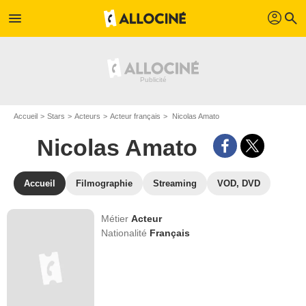
profil
menu
search
Accueil
Stars
Acteurs
Acteur français
Nicolas Amato
Nicolas Amato
Accueil
Filmographie
Streaming
VOD, DVD
Métier
Acteur
Nationalité
Français