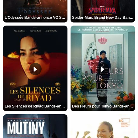
L'Odyssée Bande-annonce VO STFR
Spider-Man: Brand New Day Bande-annonce VO STFR
Les Silences de Riyad Bande-annonce VO STFR
Des Fleurs pour Tokyo Bande-annonce VO STFR