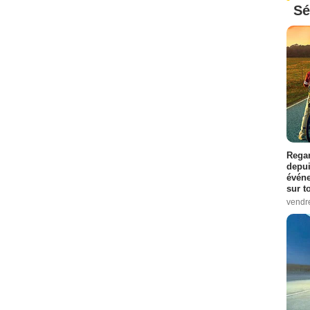
Sé
Regar
depui
événe
sur t
vendr