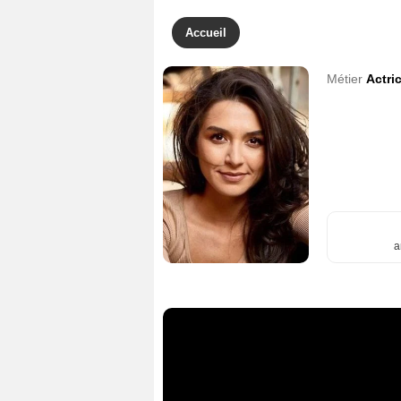
Accueil
Métier
Actri
a