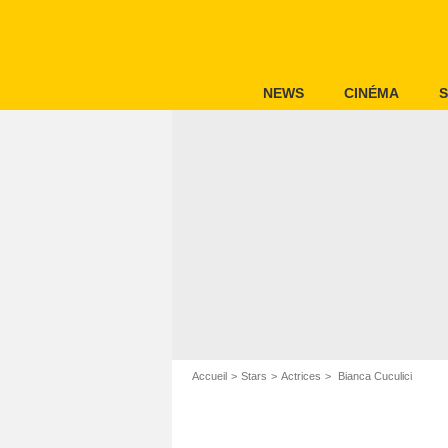
NEWS
CINÉMA
S
Accueil
Stars
Actrices
Bianca Cuculici