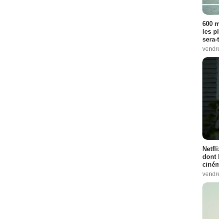
600 m
les p
sera-
vendr
Netfl
dont 
ciném
vendr