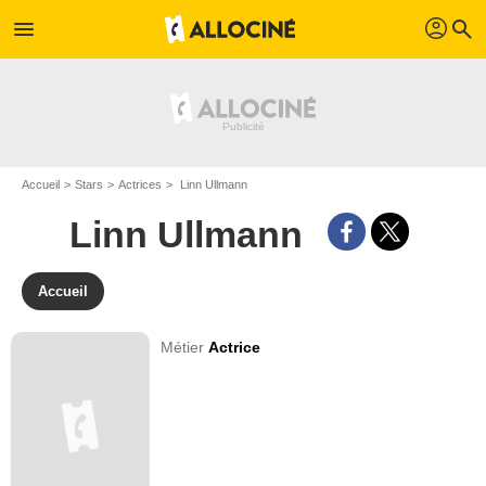
profil
menu
search
Accueil
Stars
Actrices
Linn Ullmann
Linn Ullmann
Accueil
Métier
Actrice