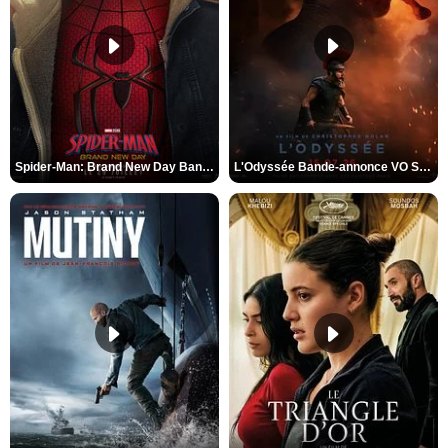
Spider-Man: Brand New Day Bande-annonce VO STFR
L'Odyssée Bande-annonce VO STFR