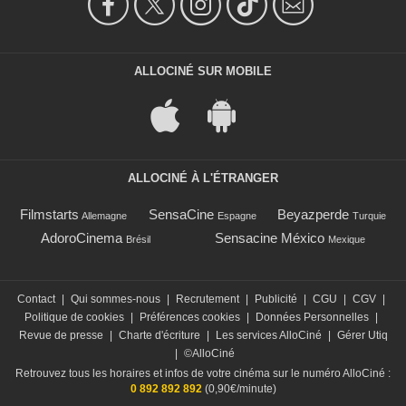
ALLOCINÉ SUR MOBILE
ALLOCINÉ À L'ÉTRANGER
Filmstarts
SensaCine
Beyazperde
Allemagne
Espagne
Turquie
AdoroCinema
Sensacine México
Brésil
Mexique
Contact
|
Qui sommes-nous
|
Recrutement
|
Publicité
|
CGU
|
CGV
|
Politique de cookies
|
Préférences cookies
|
Données Personnelles
|
Revue de presse
|
Charte d'écriture
|
Les services AlloCiné
|
Gérer Utiq
|
©AlloCiné
Retrouvez tous les horaires et infos de votre cinéma sur le numéro AlloCiné :
0 892 892 892
(0,90€/minute)