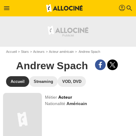
profil
menu
search
Accueil
Stars
Acteurs
Acteur américain
Andrew Spach
Andrew Spach
Accueil
Streaming
VOD, DVD
Métier
Acteur
Nationalité
Américain