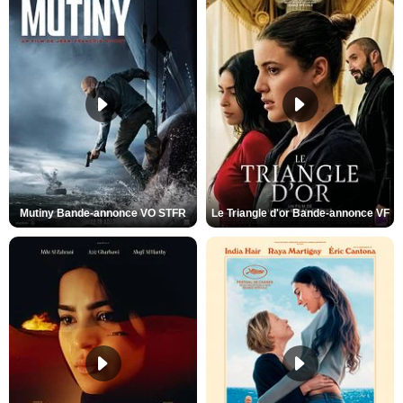
Mutiny Bande-annonce VO STFR
Le Triangle d'or Bande-annonce VF