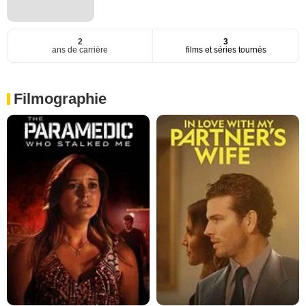
2
3
ans de carrière
films et séries tournés
Filmographie