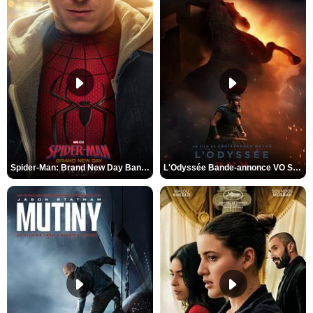
Spider-Man: Brand New Day Bande-annonce VO STFR
L'Odyssée Bande-annonce VO STFR