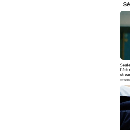
Sé
Seule
l’été
stre
vendr