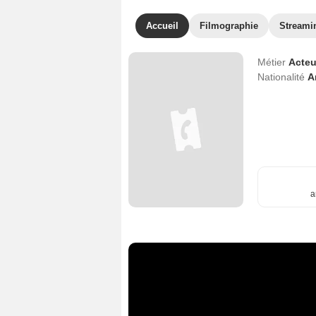
Accueil
Filmographie
Streami
Métier
Acteu
Nationalité
A
a