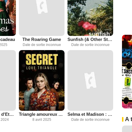
 cadeau
The Roaring Game
Sunfish (& Other Stories on Green Lake)
2025
Date de sortie inconnue
Date de sortie inconnue
À la recherche d'Eternity
Triangle amoureux secret
Selma et Madison : À la vie, à la mort
A 
 2024
8 avril 2025
Date de sortie inconnue