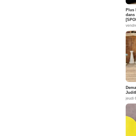
Plus 
dans 
[SPO
vendr
Demai
Judit
jeudi 