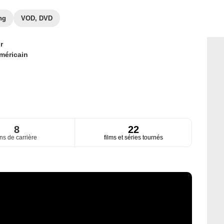
ng
VOD, DVD
r
méricain
8
22
ns de carrière
films et séries tournés