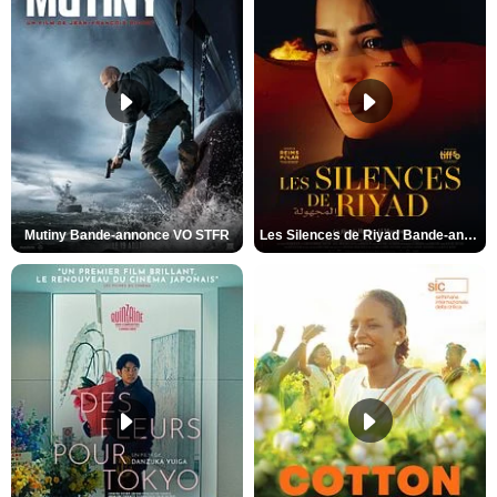
Mutiny Bande-annonce VO STFR
Les Silences de Riyad Bande-annonce VO STFR