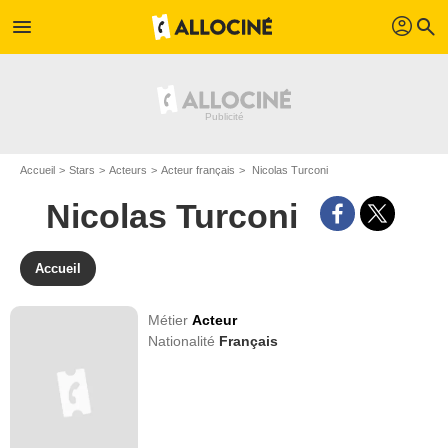
profil
menu
search
Accueil
Stars
Acteurs
Acteur français
Nicolas Turconi
Nicolas Turconi
Accueil
Métier
Acteur
Nationalité
Français