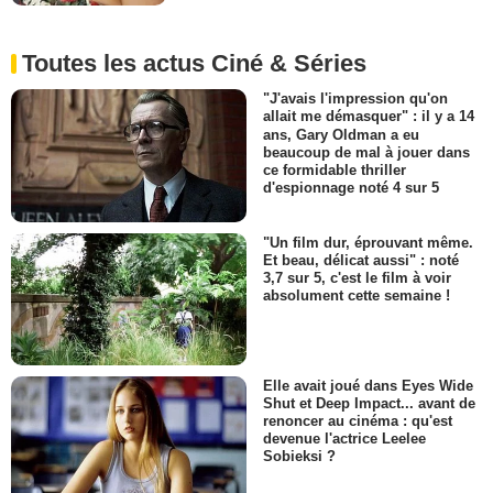
Toutes les actus Ciné & Séries
"J'avais l'impression qu'on
allait me démasquer" : il y a 14
ans, Gary Oldman a eu
beaucoup de mal à jouer dans
ce formidable thriller
d'espionnage noté 4 sur 5
"Un film dur, éprouvant même.
Et beau, délicat aussi" : noté
3,7 sur 5, c'est le film à voir
absolument cette semaine !
Elle avait joué dans Eyes Wide
Shut et Deep Impact... avant de
renoncer au cinéma : qu'est
devenue l'actrice Leelee
Sobieksi ?