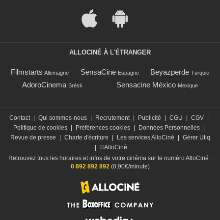
ALLOCINÉ À L'ÉTRANGER
Filmstarts
SensaCine
Beyazperde
Allemagne
Espagne
Turquie
AdoroCinema
Sensacine México
Brésil
Mexique
Contact
|
Qui sommes-nous
|
Recrutement
|
Publicité
|
CGU
|
CGV
|
Politique de cookies
|
Préférences cookies
|
Données Personnelles
|
Revue de presse
|
Charte d'écriture
|
Les services AlloCiné
|
Gérer Utiq
|
©AlloCiné
Retrouvez tous les horaires et infos de votre cinéma sur le numéro AlloCiné :
0 892 892 892
(0,90€/minute)