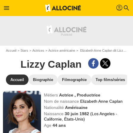
profil
menu
search
Accueil
Stars
Actrices
Actrice américaine
Elizabeth Anne Caplan dit Lizzy Caplan
Lizzy Caplan
Accueil
Biographie
Filmographie
Top films/séries
Métiers
Actrice
,
Productrice
Nom de naissance
Elizabeth Anne Caplan
Nationalité
Américaine
Naissance
30 juin 1982
(Los Angeles -
Californie, États-Unis)
Age
44
ans