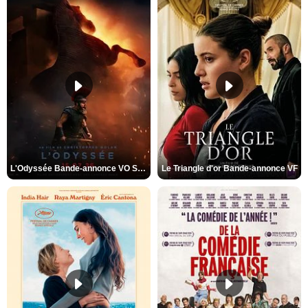
L'Odyssée Bande-annonce VO STFR
Le Triangle d'or Bande-annonce VF