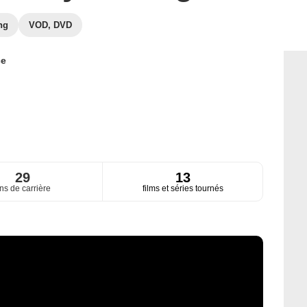
ng
VOD, DVD
ce
29
13
ns de carrière
films et séries tournés