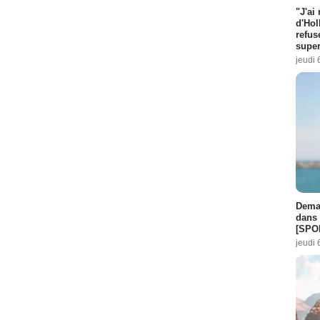
"J'ai
d'Hol
refus
super
jeudi 
Demai
dans 
[SPO
jeudi 