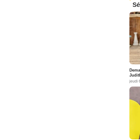
Sé
Demai
Judit
jeudi 