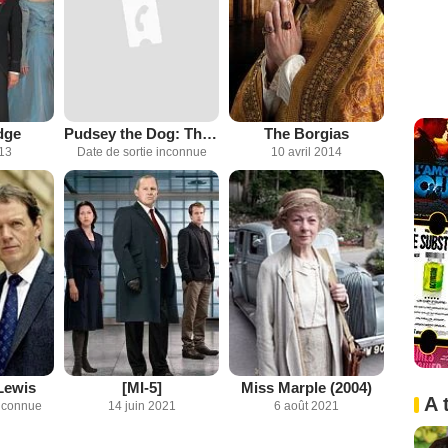
idge
Pudsey the Dog: The Movie
The Borgias
013
Date de sortie inconnue
10 avril 2014
Lewis
[MI-5]
Miss Marple (2004)
A 
inconnue
14 juin 2021
6 août 2021