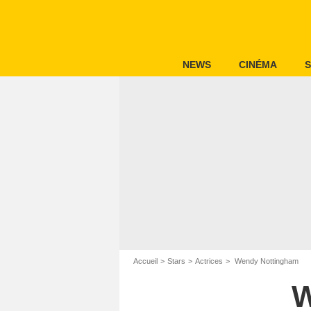
NEWS
CINÉMA
S
Accueil
Stars
Actrices
Wendy Nottingham
W