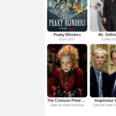
Peaky Blinders
Mr. Selfr
8 juin 2017
2 juillet 2
The Crimson Petal and The White
Inspecteur 
Date de sortie inconnue
Date de sortie 