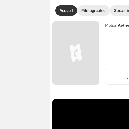
Accueil
Filmographie
Streami
Métier
Actri
a