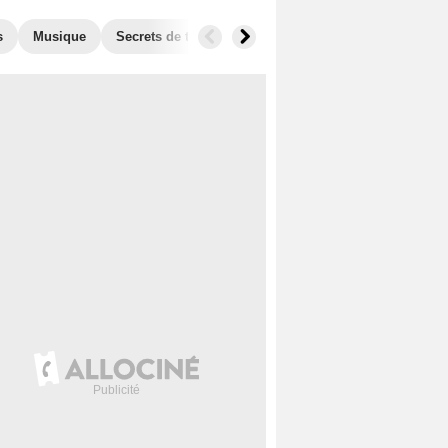
s
Musique
Secrets de tournage
Récompenses
Films sim