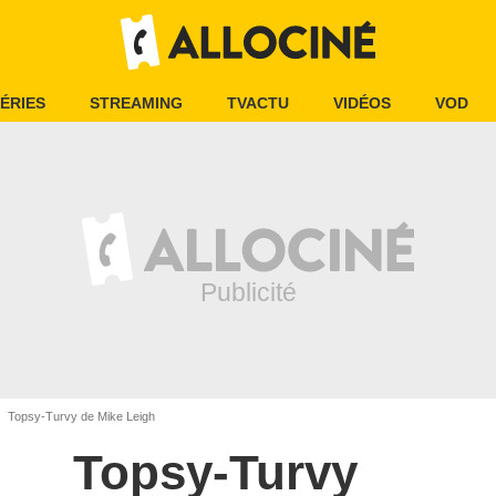
ÉRIES
STREAMING
TVACTU
VIDÉOS
VOD
Topsy-Turvy de Mike Leigh
Topsy-Turvy