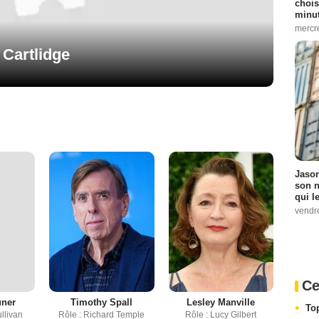
chois
minut
mercr
 Cartlidge
Jason
son n
qui le
vendre
Ce
uner
Timothy Spall
Lesley Manville
To
ullivan
Rôle : Richard Temple
Rôle : Lucy Gilbert