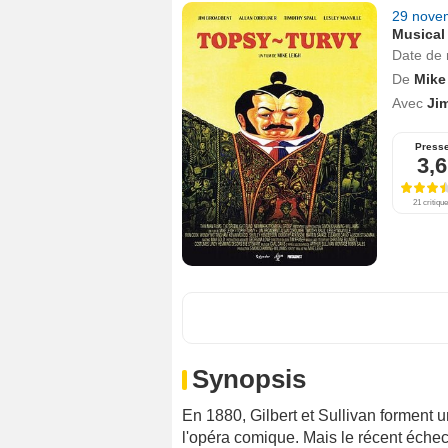
29 nove
Musical
Date de 
De
Mike
Avec
Ji
Press
3,6
21 critiqu
Synopsis
En 1880, Gilbert et Sullivan forment u
l'opéra comique. Mais le récent échec