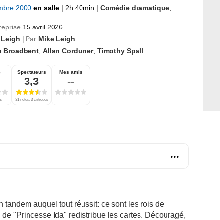
mbre 2000
en salle
|
2h 40min
|
Comédie dramatique
,
reprise
15 avril 2026
 Leigh
Par
Mike Leigh
|
m Broadbent
,
Allan Corduner
,
Timothy Spall
e
Spectateurs
Mes amis
3,3
--
es
31 notes, 3 critiques
n tandem auquel tout réussit: ce sont les rois de
 de "Princesse Ida" redistribue les cartes. Découragé,