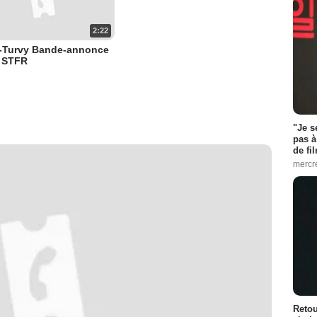
2:22
-Turvy Bande-annonce
O STFR
"Je s
pas à
de fil
mercr
Retou