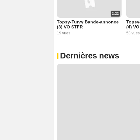
2:22
Topsy-Turvy Bande-annonce
Topsy
(3) VO STFR
(4) V
19 vues
53 vues
Dernières news