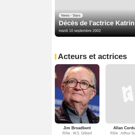
News - Stars
Décès de l'actrice Katrin
mardi 10 septembre 2002
Acteurs et actrices
Jim Broadbent
Allan Cord
Rôle : W.S. Gilbert
Rôle : Arthur S