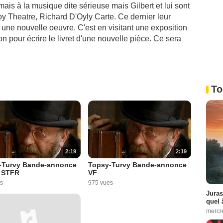
ais à la musique dite sérieuse mais Gilbert et lui sont
oy Theatre, Richard D'Oyly Carte. Ce dernier leur
une nouvelle oeuvre. C'est en visitant une exposition
on pour écrire le livret d'une nouvelle pièce. Ce sera
To
2:19
2:19
-Turvy Bande-annonce
Topsy-Turvy Bande-annonce
O STFR
VF
s
975 vues
Juras
quel 
mercr