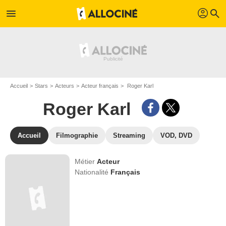
profil
menu
search
Accueil
Stars
Acteurs
Acteur français
Roger Karl
Roger Karl
Accueil
Filmographie
Streaming
VOD, DVD
Métier
Acteur
Nationalité
Français