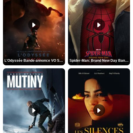
L'Odyssée Bande-annonce VO STFR
Spider-Man: Brand New Day Bande-annonce VO STFR