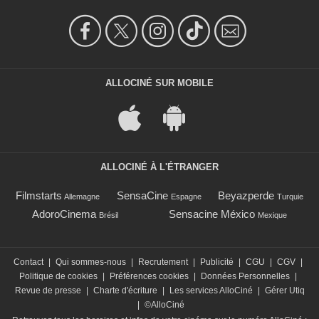
ALLOCINÉ SUR MOBILE
ALLOCINÉ À L'ÉTRANGER
Filmstarts
SensaCine
Beyazperde
Allemagne
Espagne
Turquie
AdoroCinema
Sensacine México
Brésil
Mexique
Contact
|
Qui sommes-nous
|
Recrutement
|
Publicité
|
CGU
|
CGV
|
Politique de cookies
|
Préférences cookies
|
Données Personnelles
|
Revue de presse
|
Charte d'écriture
|
Les services AlloCiné
|
Gérer Utiq
|
©AlloCiné