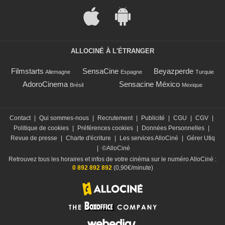
ALLOCINÉ À L'ÉTRANGER
Filmstarts
SensaCine
Beyazperde
Allemagne
Espagne
Turquie
AdoroCinema
Sensacine México
Brésil
Mexique
Contact
|
Qui sommes-nous
|
Recrutement
|
Publicité
|
CGU
|
CGV
|
Politique de cookies
|
Préférences cookies
|
Données Personnelles
|
Revue de presse
|
Charte d'écriture
|
Les services AlloCiné
|
Gérer Utiq
|
©AlloCiné
Retrouvez tous les horaires et infos de votre cinéma sur le numéro AlloCiné :
0 892 892 892
(0,90€/minute)