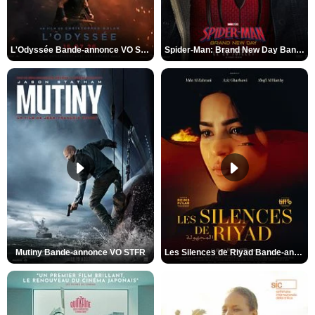
L'Odyssée Bande-annonce VO STFR
Spider-Man: Brand New Day Bande-annonce VO STFR
Mutiny Bande-annonce VO STFR
Les Silences de Riyad Bande-annonce VO STFR