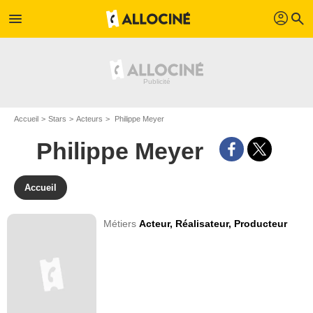
profil
menu
search
Accueil
Stars
Acteurs
Philippe Meyer
Philippe Meyer
Accueil
Métiers
Acteur,
Réalisateur,
Producteur