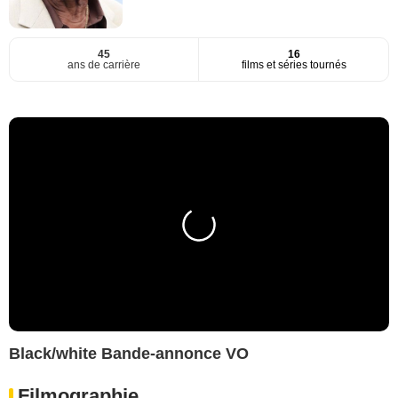
45
16
ans de carrière
films et séries tournés
Black/white Bande-annonce VO
Filmographie