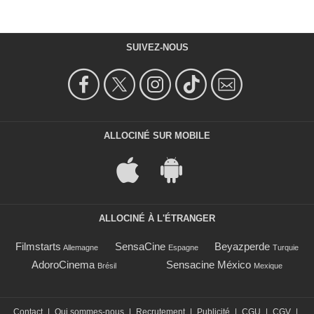
SUIVEZ-NOUS
ALLOCINÉ SUR MOBILE
ALLOCINÉ À L'ÉTRANGER
Filmstarts
SensaCine
Beyazperde
Allemagne
Espagne
Turquie
AdoroCinema
Sensacine México
Brésil
Mexique
Contact
|
Qui sommes-nous
|
Recrutement
|
Publicité
|
CGU
|
CGV
|