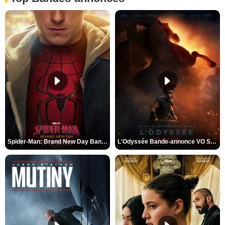
Spider-Man: Brand New Day Bande-annonce VO STFR
L'Odyssée Bande-annonce VO STFR