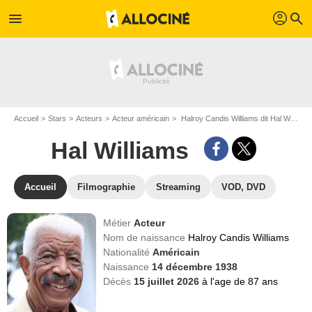
profil
menu
search
Accueil
Stars
Acteurs
Acteur américain
Halroy Candis Williams dit Hal Williams
Hal Williams
Accueil
Filmographie
Streaming
VOD, DVD
Métier
Acteur
Nom de naissance
Halroy Candis Williams
Nationalité
Américain
Naissance
14 décembre 1938
Décès
15 juillet 2026
à l'age de 87 ans