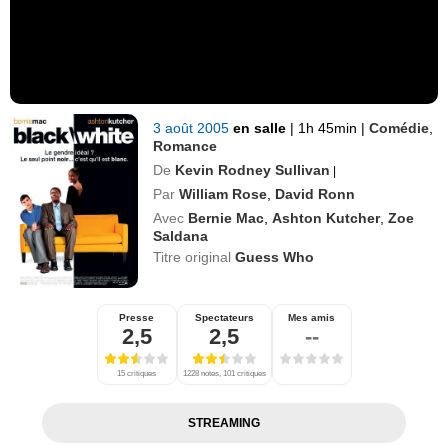
3 août 2005
en salle
|
1h 45min
|
Comédie
,
Romance
De
Kevin Rodney Sullivan
|
Par
William Rose
,
David Ronn
Avec
Bernie Mac
,
Ashton Kutcher
,
Zoe
Saldana
Titre original
Guess Who
Presse
Spectateurs
Mes amis
2,5
2,5
--
15 critiques
1228 notes, 101 critiques
STREAMING