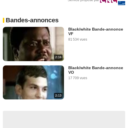
Bandes-annonces
Black/white Bande-annonce
VF
81 534 vues
2:16
Black/white Bande-annonce
VO
17 709 vues
2:13