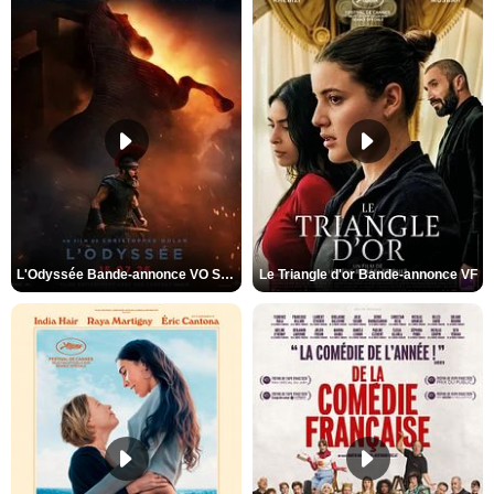
L'Odyssée Bande-annonce VO STFR
Le Triangle d'or Bande-annonce VF