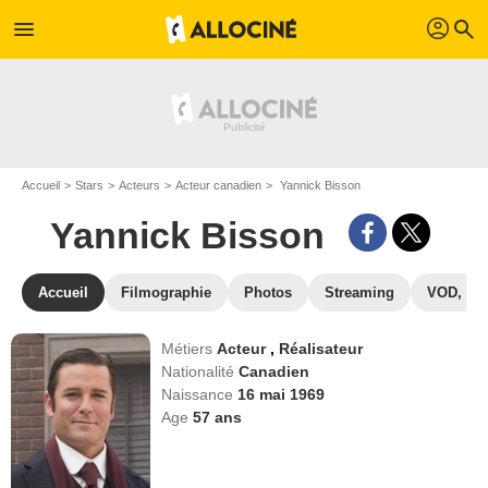
profil
menu
search
Accueil
Stars
Acteurs
Acteur canadien
Yannick Bisson
Yannick Bisson
Accueil
Filmographie
Photos
Streaming
VOD, DV
Métiers
Acteur
,
Réalisateur
Nationalité
Canadien
Naissance
16 mai 1969
Age
57
ans