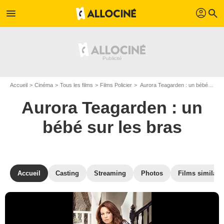
profil
menu
search
Accueil
Cinéma
Tous les films
Films Policier
Aurora Teagarden : un bébé sur les bras de Kevin Fair
Aurora Teagarden : un
bébé sur les bras
Accueil
Casting
Streaming
Photos
Films similair