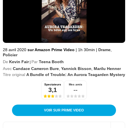
28 avril 2020
sur Amazon Prime Video
|
1h 30min
|
Drame
,
Policier
De
Kevin Fair
Par
Teena Booth
|
Avec
Candace Cameron Bure
,
Yannick Bisson
,
Marilu Henner
Titre original
A Bundle of Trouble: An Aurora Teagarden Mystery
Spectateurs
Mes amis
3,1
--
VOIR SUR PRIME VIDEO