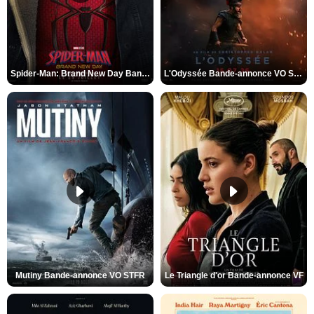
Spider-Man: Brand New Day Bande-annonce VO STFR
L'Odyssée Bande-annonce VO STFR
Mutiny Bande-annonce VO STFR
Le Triangle d'or Bande-annonce VF